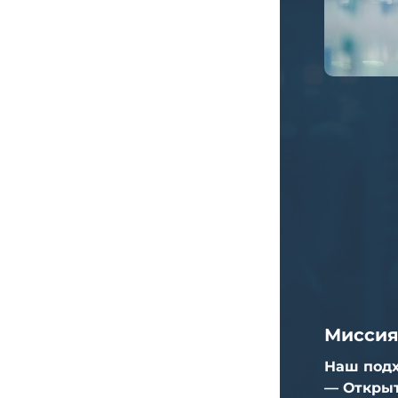
Миссия
Наш подх
— Открыт