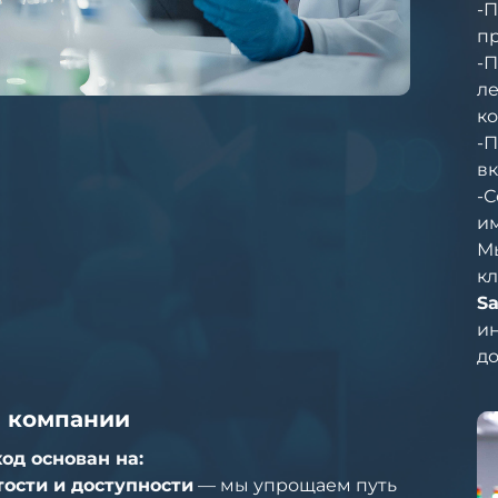
-П
пр
-П
ле
к
-П
вк
-
и
М
кл
Sa
и
до
 компании
од основан на:
ости и доступности
— мы упрощаем путь