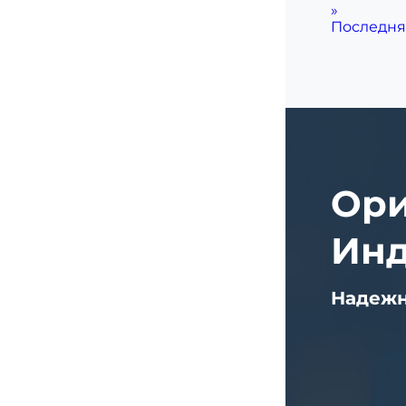
»
Последня
Ори
Ин
Надежн