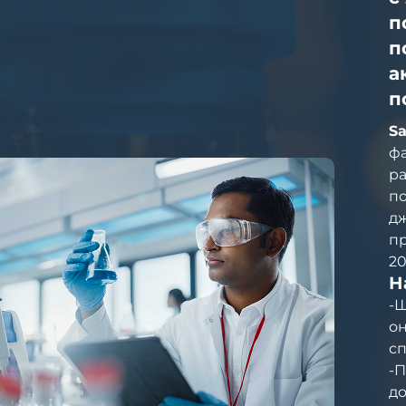
п
п
а
п
Sa
ф
ра
по
дж
пр
20
Н
-
он
с
-П
д