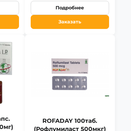
Подробнее
Заказать
пс.
ROFADAY 100таб.
0мг)
(Рофлумиласт 500мкг)