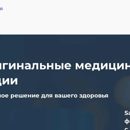
я
гинальные медицин
дии
ое решение для вашего здоровья
S
ф
с