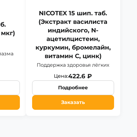
NICOTEX 15 шип. таб.
(Экстракт василиста
б.
индийского, N-
 мкг)
ацетилцистеин,
куркумин, бромелайн,
пазма
витамин C, цинк)
Поддержка здоровья лёгких
422.6 ₽
Цена:
Подробнее
Заказать