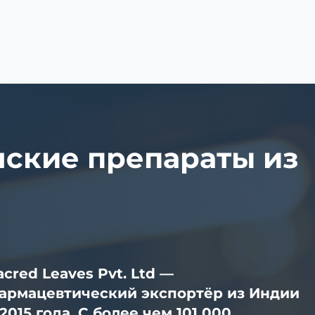
ские препараты из
acred Leaves Pvt. Ltd —
армацевтический экспортёр из Индии
 2015 года. С более чем 101 000