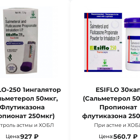
LO-250 1ингалятор
ESIFLO 30ка
льметерол 50мкг,
(Сальметерол 50
Флутиказона
Пропионат
опионат 250мкг)
флутиказона 250
троль астмы и ХОБЛ
При астме и ХОБ
927 ₽
560.7 ₽
Цена:
Цена: