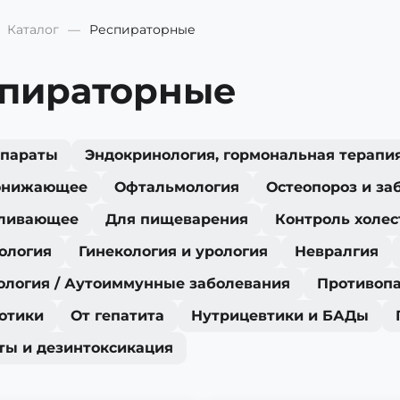
Каталог
Респираторные
пираторные
епараты
Эндокринология, гормональная терапи
онижающее
Офтальмология
Остеопороз и за
ливающее
Для пищеварения
Контроль холес
ология
Гинекология и урология
Невралгия
ология / Аутоиммунные заболевания
Противоп
отики
От гепатита
Нутрицевтики и БАДы
ты и дезинтоксикация