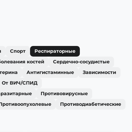
я
Спорт
Респираторные
болевания костей
Сердечно-сосудистые
терина
Антигистаминные
Зависимости
От ВИЧ/СПИД
аразитарные
Противовирусные
Противоопухолевые
Противодиабетические