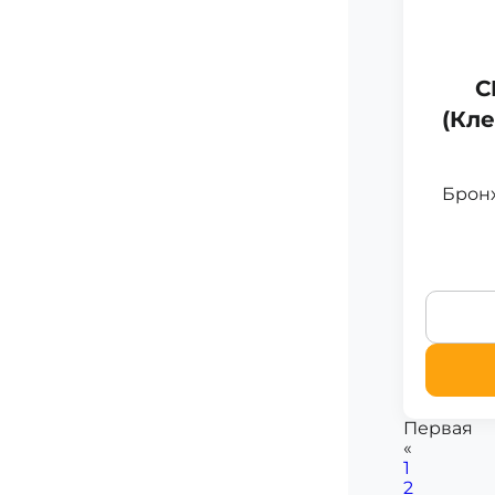
C
(Кле
Бронх
Первая
«
1
2