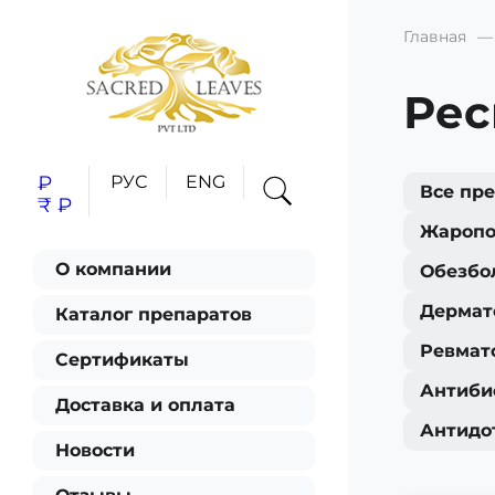
Главная
Рес
₽
РУС
ENG
Все пр
₹
₽
Жароп
О компании
Обезбо
Дермат
Каталог препаратов
Ревмат
Сертификаты
Антиби
Доставка и оплата
Антидо
Новости