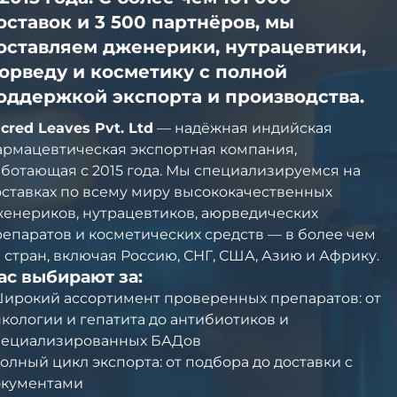
оставок и 3 500 партнёров, мы
оставляем дженерики, нутрацевтики,
юрведу и косметику с полной
оддержкой экспорта и производства.
cred Leaves Pvt. Ltd
— надёжная индийская
армацевтическая экспортная компания,
ботающая с 2015 года. Мы специализируемся на
ставках по всему миру высококачественных
енериков, нутрацевтиков, аюрведических
епаратов и косметических средств — в более чем
 стран, включая Россию, СНГ, США, Азию и Африку.
ас выбирают за:
Широкий ассортимент проверенных препаратов: от
кологии и гепатита до антибиотиков и
пециализированных БАДов
олный цикл экспорта: от подбора до доставки с
окументами